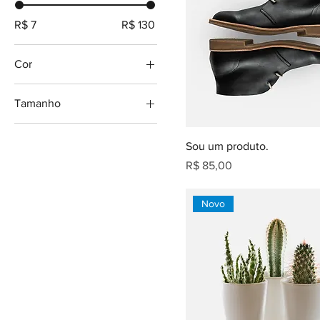
R$ 7
R$ 130
Cor
Tamanho
Grande
Sou um produto.
Médio
Preço
R$ 85,00
One size
Pequeno
Novo